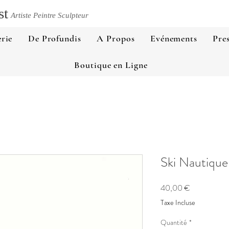
st
Artiste Peintre Sculpteur
rie
De Profundis
A Propos
Evénements
Pre
Boutique en Ligne
Ski Nautique
Prix
40,00 €
Taxe Incluse
Quantité
*