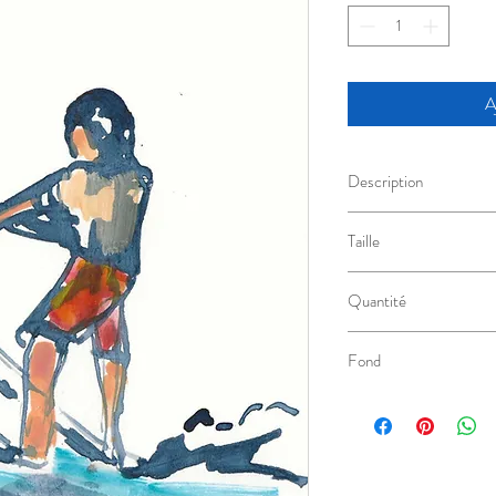
A
Description
Encre de Chine au calam
Taille
15cm x 21cm
Quantité
Modèle Unique
Fond
Blanc