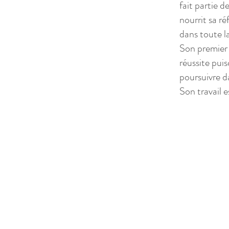
fait partie d
nourrit sa ré
dans toute l
Son premier 
réussite pui
poursuivre d
Son travail 