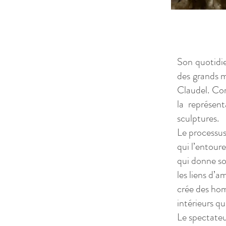
Son quotidien
des grands m
Claudel. Comm
la représen
sculptures.
Le processus
qui l’entoure
qui donne son
les liens d’am
crée des ho
intérieurs q
Le spectateu