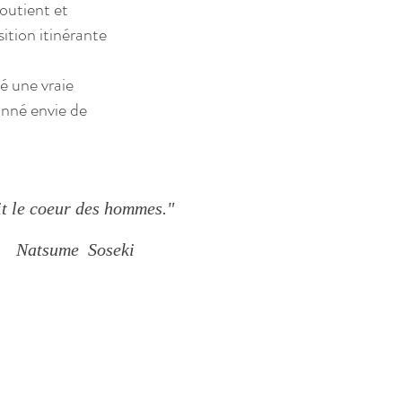
soutient et
sition itinérante
é une vraie
onné envie de
hit le coeur des hommes."
e Soseki