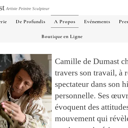
st
Artiste Peintre Sculpteur
rie
De Profundis
A Propos
Evénements
Pre
Boutique en Ligne
Camille de Dumast ch
travers son travail, à 
spectateur dans son hi
personnelle. Ses œuv
évoquent des attitude
mouvement qui révèle