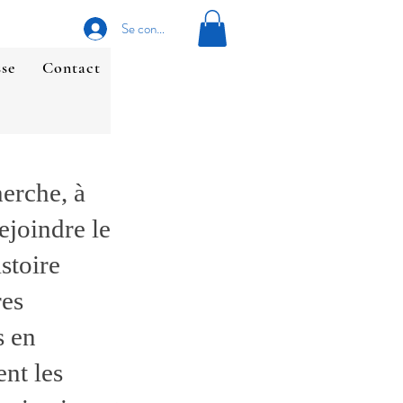
Se connecter
sse
Contact
erche, à
rejoindre le
stoire
res
s en
nt les