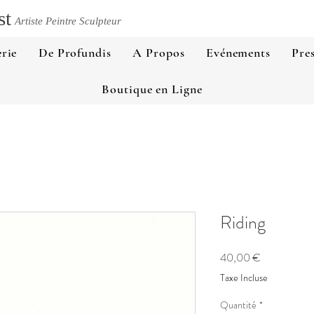
st
Artiste Peintre Sculpteur
rie
De Profundis
A Propos
Evénements
Pre
Boutique en Ligne
Riding
Prix
40,00 €
Taxe Incluse
Quantité
*