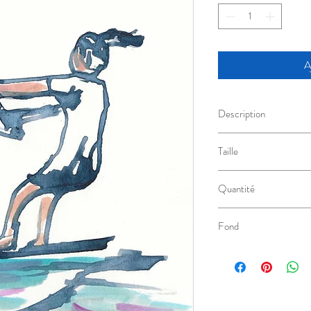
A
Description
Encre de Chine au calam
Taille
15cm x 21cm
Quantité
Modèle Unique
Fond
Blanc