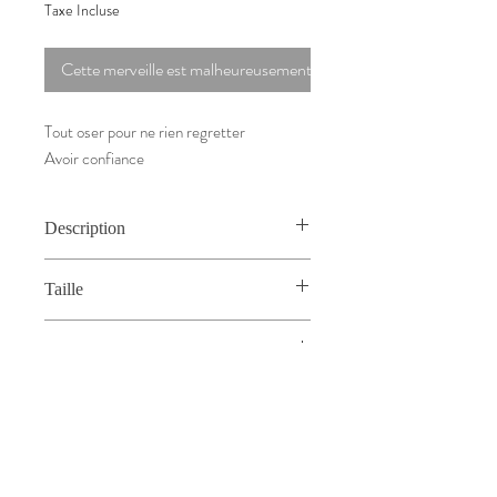
Taxe Incluse
Cette merveille est malheureusement déjà vendue.
Tout oser pour ne rien regretter
Avoir confiance
Description
Encre de Chine au calame sur feuille
Taille
15cm x 21cm
Quantité
Modèle Unique
Fond
Noir