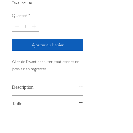
Taxe Incluse
Quantité
*
Ajouter au Panier
Aller de l'avant et sauter, tout oser et ne
jamais rien regretter
Description
Encre de Chine au calame sur feuille
Taille
15cm x 21cm
Quantité
Modèle Unique