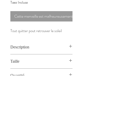
Taxe Incluse
Cette merveille est malheureusement déjà vendue.
Tout quitter pout retrouver le soleil
Description
Encre de Chine au calame sur feuille
Taille
15cm x 21cm
Quantité
Modèle Unique
Fond
Gris