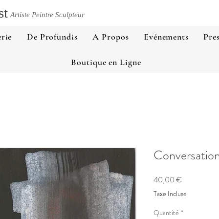
st
Artiste Peintre Sculpteur
rie
De Profundis
A Propos
Evénements
Pre
Boutique en Ligne
Conversation
Prix
40,00 €
Taxe Incluse
Quantité
*