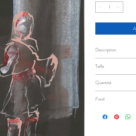
A
Description
Encre de Chine au calam
Taille
15cm x 21cm
Quantité
Modèle Unique
Fond
Noir